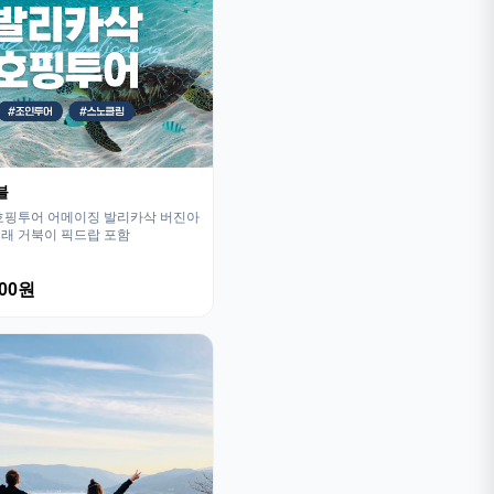
블
호핑투어 어메이징 발리카삭 버진아
래 거북이 픽드랍 포함
800원