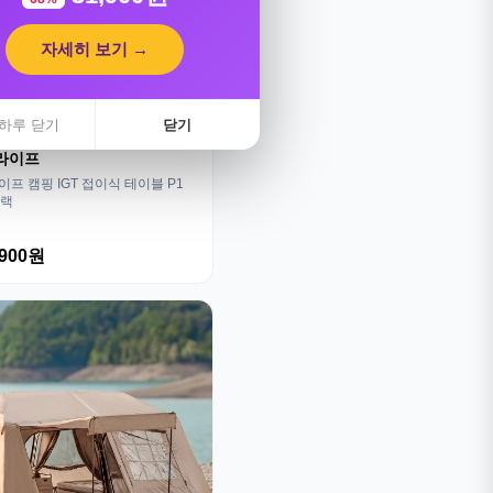
자세히 보기 →
하루 닫기
닫기
라이프
프 캠핑 IGT 접이식 테이블 P1
블랙
,900원