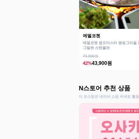
에델코첸
에델코첸 캠프마스터 캠핑그리들 32
그릴팬 스텐불판
75,900원
42%
43,900원
N스토어 추천 상품
이 포스팅은 네이버 쇼핑 커넥트 활