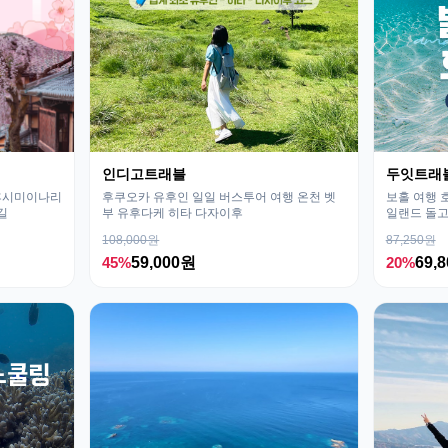
인디고트래블
두잇트래
 후시미이나리
후쿠오카 유후인 일일 버스투어 여행 온천 벳
보홀 여행 
길
부 유후다케 히타 다자이후
일랜드 돌고
108,000원
87,250원
45%
59,000원
20%
69,