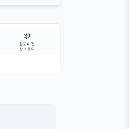
📦
창고이전
창고·물류