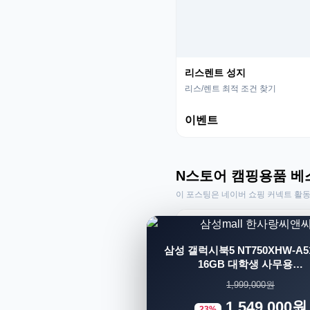
리스렌트 성지
리스/렌트 최적 조건 찾기
이벤트
N스토어 캠핑용품 베
이 포스팅은 네이버 쇼핑 커넥트 활
삼성 갤럭시북5 NT750XHW-A51
16GB 대학생 사무용…
1,999,000원
1,549,000원
23%