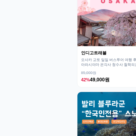
인디고트래블
오사카 교토 일일 버스투어 여행
아라시야마 은각사 청수사 철학의
85,000원
42%
49,000원