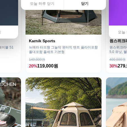
오늘 하루 닫기
닫기
기
오늘 
Karnik Sports
원스위크
테이블 S1
뉴에라 타프형 그늘막 원터치 텐트 플라이포함
원스위크라이
폴대포함 풀세트 기본형
5.0 유닛, 
149,000원
400,000원
20%
119,000원
30%
279