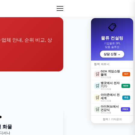
📋
물류 컨설팅
·업체 안내, 순위 비교, 상
기업물류·3PL
맞춤 솔루션
상담 신청 →
협력 파트너
G2A 게임쇼핑
🛒
몰에
HOT
해외쇼핑몰
뱅굿에서 전자
🛒
기기·
NEW
해외쇼핑몰
아마존에서 전
🛒
세계
추천
해외쇼핑몰
아이허브에서
🛒
건강식
FREE
해외쇼핑몰

협력 / 기타문의
변 화물
어디서나