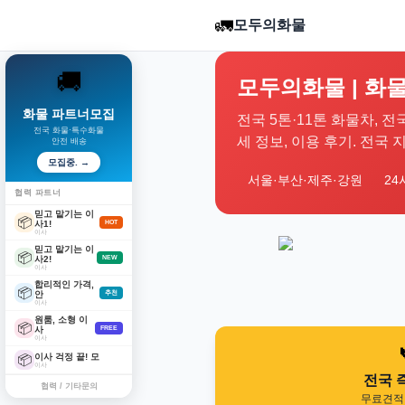
🚛
모두의화물
🚚
모두의화물 | 화물
화물 파트너모집
전국 5톤·11톤 화물차, 전
전국 화물·특수화물
세 정보, 이용 후기. 전국
안전 배송
모집중. →
서울·부산·제주·강원
24
협력 파트너
믿고 맡기는 이
📦
사1!
HOT
이사
믿고 맡기는 이
📦
사2!
NEW
이사
합리적인 가격,
📦
안
추천
이사
원룸, 소형 이
📦
사
FREE
이사
이사 걱정 끝! 모
📦
이사
전국 
협력 / 기타문의
무료견적 