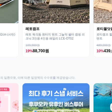
레토캠프
로티몰닷
cm (사틴)
레토 육각돔 원터치 텐트 그늘막 쉘터 캠핑 피
로티캠프 힐
크닉 3인용 4인용 패밀리 LCE-OT02
텐트
109,900원
489,000원
19%
88,700원
10%
439
동의 일환으로, 이에 따른 일정액의 수수료를 제공받습니다.